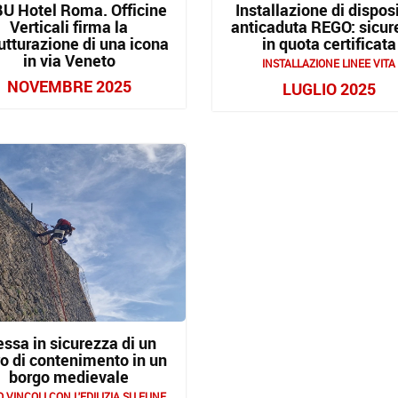
U Hotel Roma. Officine
Installazione di disposi
Verticali firma la
anticaduta REGO: sicur
rutturazione di una icona
in quota certificata
in via Veneto
INSTALLAZIONE LINEE VITA
NOVEMBRE 2025
LUGLIO 2025
ssa in sicurezza di un
o di contenimento in un
borgo medievale
VINCOLI CON L'EDILIZIA SU FUNE