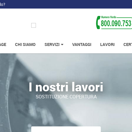
do?
AGE
CHI SIAMO
SERVIZI
VANTAGGI
LAVORI
CER
I nostri lavori
SOSTITUZIONE COPERTURA