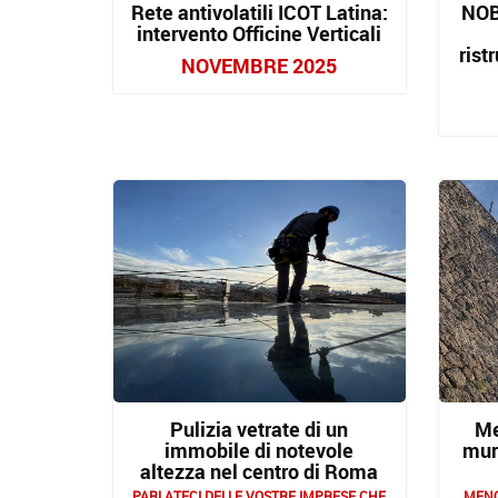
Rete antivolatili ICOT Latina:
NOB
intervento Officine Verticali
rist
NOVEMBRE 2025
Pulizia vetrate di un
Me
immobile di notevole
mur
altezza nel centro di Roma
PARLATECI DELLE VOSTRE IMPRESE CHE
MENO 